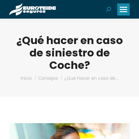
Buscar:
¿Qué hacer en caso
de siniestro de
Coche?
Estás aquí:
Inicio
Consejos
¿Qué hacer en caso de…