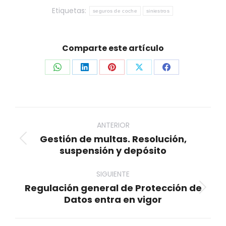
Etiquetas:
seguros de coche
siniestros
Comparte este artículo
Share
Share
Share
Share
Share
on
on
on
on
on
WhatsApp
LinkedIn
Pinterest
X
Facebook
Navegación
entre
ANTERIOR
Gestión de multas. Resolución,
publicaciones
Publicación
suspensión y depósito
anterior:
SIGUIENTE
Regulación general de Protección de
Publicación
Datos entra en vigor
siguiente: