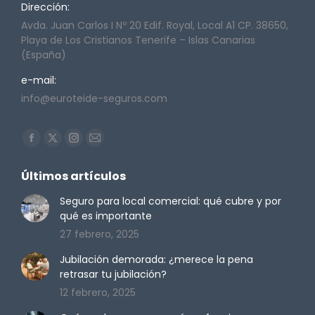
Dirección:
Avda. Juan Carlos I Nº 20 Edif. Royal, Local A1 CP. 38650,
Playa de Los Cristianos Tenerife – Islas Canarias
(España)
e-mail:
info@euroteide-seguros.com
Encuéntranos en:
Facebook
X
Instagram
Mail
page
page
page
page
Últimos artículos
opens
opens
opens
opens
in
in
in
in
Seguro para local comercial: qué cubre y por
qué es importante
new
new
new
new
27 febrero, 2025
window
window
window
window
Jubilación demorada: ¿merece la pena
retrasar tu jubilación?
12 febrero, 2025