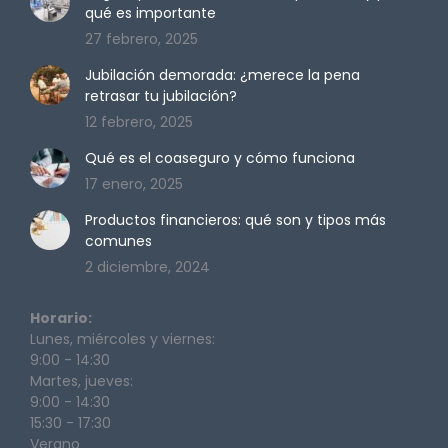
qué es importante
new
new
new
new
27 febrero, 2025
window
window
window
window
Jubilación demorada: ¿merece la pena
retrasar tu jubilación?
12 febrero, 2025
Qué es el coaseguro y cómo funciona
17 enero, 2025
Productos financieros: qué son y tipos más
comunes
2 diciembre, 2024
Horario:
Lunes, miércoles y viernes:
9:00 - 14:30
Martes, jueves:
9:00 - 14:30
15:30 - 17:30
Verano