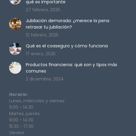
qué es importante
new
new
new
new
27 febrero, 2025
window
window
window
window
Jubilación demorada: ¿merece la pena
retrasar tu jubilación?
12 febrero, 2025
Qué es el coaseguro y cómo funciona
17 enero, 2025
Productos financieros: qué son y tipos más
comunes
2 diciembre, 2024
Horario:
Lunes, miércoles y viernes:
9:00 - 14:30
Martes, jueves:
9:00 - 14:30
15:30 - 17:30
Verano