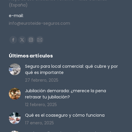
(España)
e-mail:
info@euroteide-seguros.com
Encuéntranos en:
Facebook
X
Instagram
Mail
page
page
page
page
Últimos artículos
opens
opens
opens
opens
in
in
in
in
Seguro para local comercial: qué cubre y por
qué es importante
new
new
new
new
27 febrero, 2025
window
window
window
window
Jubilación demorada: ¿merece la pena
retrasar tu jubilación?
12 febrero, 2025
Qué es el coaseguro y cómo funciona
17 enero, 2025