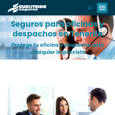
Buscar:
Seguros para oficinas y
despachos en Tenerife
Protege tu oficina o despacho ante
cualquier imprevisto