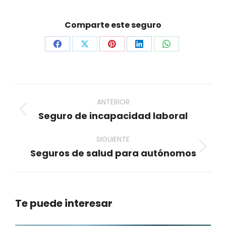
Comparte este seguro
Share
Share
Share
Share
Share
on
on
on
on
on
Facebook
X
Pinterest
LinkedIn
WhatsApp
Navegación
entre
ANTERIOR
Seguro de incapacidad laboral
Proyecto
proyectos
anterior
SIGUIENTE
Seguros de salud para autónomos
Proyecto
siguiente
Te puede interesar