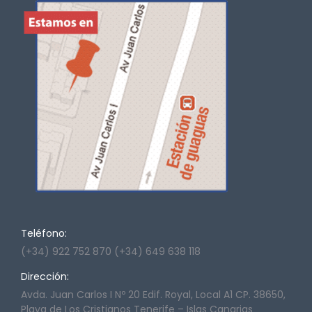
Teléfono:
(+34) 922 752 870 (+34) 649 638 118
Dirección:
Avda. Juan Carlos I Nº 20 Edif. Royal, Local A1 CP. 38650,
Playa de Los Cristianos Tenerife – Islas Canarias