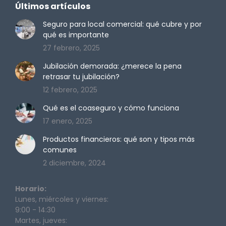
Últimos artículos
opens
opens
opens
opens
in
in
in
in
Seguro para local comercial: qué cubre y por
qué es importante
new
new
new
new
27 febrero, 2025
window
window
window
window
Jubilación demorada: ¿merece la pena
retrasar tu jubilación?
12 febrero, 2025
Qué es el coaseguro y cómo funciona
17 enero, 2025
Productos financieros: qué son y tipos más
comunes
2 diciembre, 2024
Horario:
Lunes, miércoles y viernes:
9:00 - 14:30
Martes, jueves: