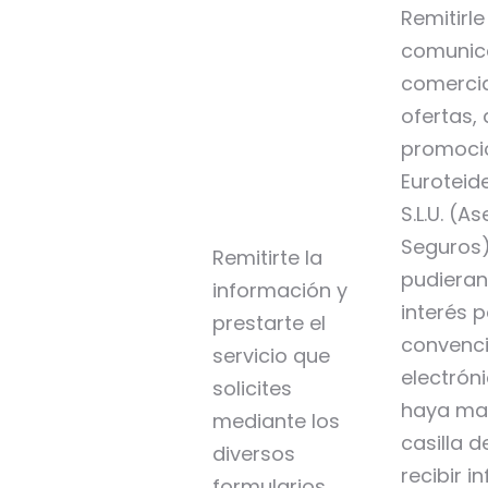
Remitirle
comunic
comercia
ofertas, 
promocio
Euroteid
S.L.U. (A
Seguros)
Remitirte la
pudieran
información y
interés 
prestarte el
convenci
servicio que
electrón
solicites
haya ma
mediante los
casilla 
diversos
recibir i
formularios