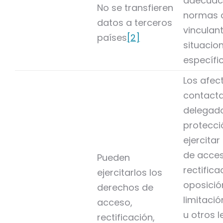
adecuaci
No se transfieren
normas 
datos a terceros
vinculan
países
[2]
situacio
específi
Los afe
contacta
delegad
protecci
ejercitar
de acces
Pueden
rectifica
ejercitarlos los
oposició
derechos de
limitació
acceso,
u otros 
rectificación,