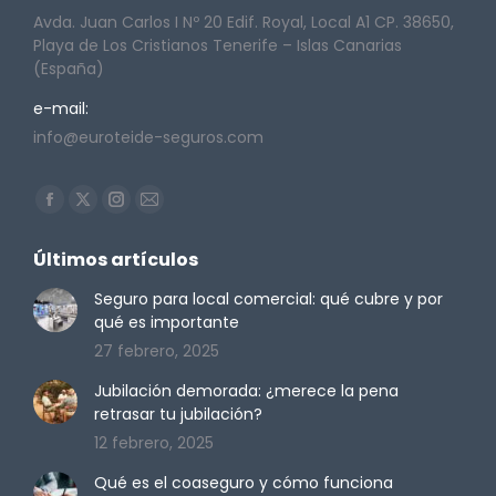
Avda. Juan Carlos I Nº 20 Edif. Royal, Local A1 CP. 38650,
Playa de Los Cristianos Tenerife – Islas Canarias
(España)
e-mail:
info@euroteide-seguros.com
Encuéntranos en:
Facebook
X
Instagram
Mail
page
page
page
page
Últimos artículos
opens
opens
opens
opens
in
in
in
in
Seguro para local comercial: qué cubre y por
qué es importante
new
new
new
new
27 febrero, 2025
window
window
window
window
Jubilación demorada: ¿merece la pena
retrasar tu jubilación?
12 febrero, 2025
Qué es el coaseguro y cómo funciona