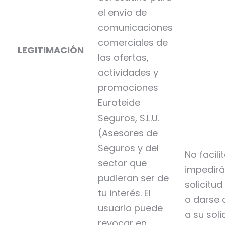
el envío de
comunicaciones
comerciales de
LEGITIMACIÓN
las ofertas,
actividades y
promociones
Euroteide
Seguros, S.L.U.
(Asesores de
Seguros y del
No facili
sector que
impedirá
pudieran ser de
solicitud
tu interés. El
o darse 
usuario puede
a su soli
revocar en