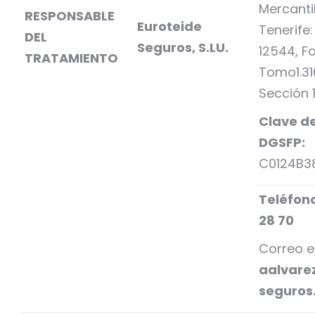
Mercantil
RESPONSABLE
Euroteide
Tenerife:
DEL
Seguros, S.LU.
12544, Fol
TRATAMIENTO
Tomo1.31
Sección 1
Clave de
DGSFP:
C0124B3
Teléfono
28 70
Correo e
aalvare
seguros