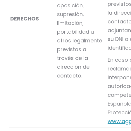
previsto
oposición,
la direcc
supresión,
DERECHOS
contacto
limitación,
adjuntan
portabilidad u
su DNI 
otros legalmente
identific
previstos a
través de la
En caso 
dirección de
reclamac
contacto.
interpone
autorida
compete
Española
Protecci
www.agp