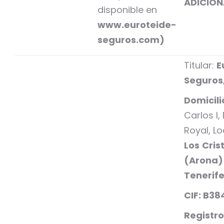
ADICION
disponible en
www.euroteide-
seguros.com)
Titular:
E
Seguros,
Domicili
Carlos I, 
Royal, L
Los
Cris
(Arona) 
Tenerif
CIF: B3
Registro