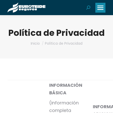
Buscar:
Política de Privacidad
Estás aquí:
Inicio
Política de Privacidad
INFORMACIÓN
BÁSICA
(información
INFORM
completa