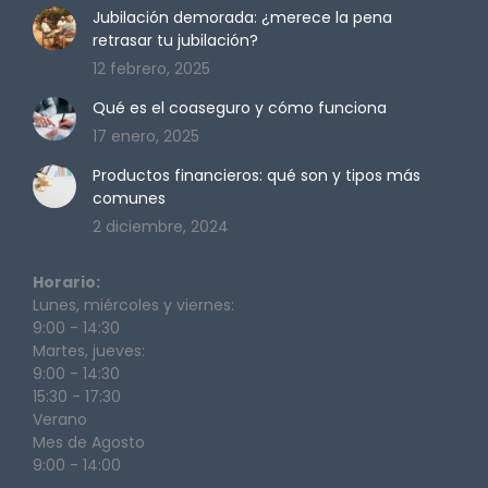
Jubilación demorada: ¿merece la pena
retrasar tu jubilación?
12 febrero, 2025
Qué es el coaseguro y cómo funciona
17 enero, 2025
Productos financieros: qué son y tipos más
comunes
2 diciembre, 2024
Horario:
Lunes, miércoles y viernes:
9:00 - 14:30
Martes, jueves:
9:00 - 14:30
15:30 - 17:30
Verano
Mes de Agosto
9:00 - 14:00