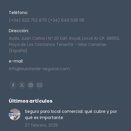
Teléfono:
(+34) 922 752 870 (+34) 649 638 118
Dirección:
Avda. Juan Carlos I Nº 20 Edif. Royal, Local A1 CP. 38650,
Playa de Los Cristianos Tenerife – Islas Canarias
(España)
e-mail:
info@euroteide-seguros.com
Encuéntranos en:
Facebook
X
Instagram
Mail
page
page
page
page
Últimos artículos
opens
opens
opens
opens
in
in
in
in
Seguro para local comercial: qué cubre y por
qué es importante
new
new
new
new
27 febrero, 2025
window
window
window
window