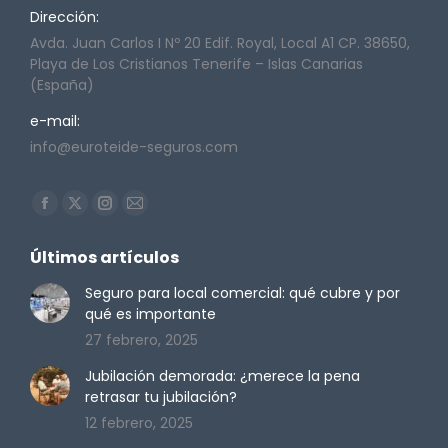
Dirección:
Avda. Juan Carlos I Nº 20 Edif. Royal, Local A1 CP. 38650,
Playa de Los Cristianos Tenerife – Islas Canarias
(España)
e-mail:
info@euroteide-seguros.com
Encuéntranos en:
Facebook
X
Instagram
Mail
page
page
page
page
Últimos artículos
opens
opens
opens
opens
in
in
in
in
Seguro para local comercial: qué cubre y por
qué es importante
new
new
new
new
27 febrero, 2025
window
window
window
window
Jubilación demorada: ¿merece la pena
retrasar tu jubilación?
12 febrero, 2025