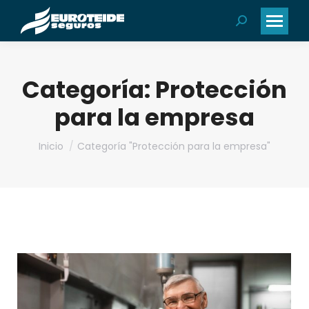
Buscar:
Categoría:
Protección
para la empresa
Estás aquí:
Inicio
Categoría "Protección para la empresa"