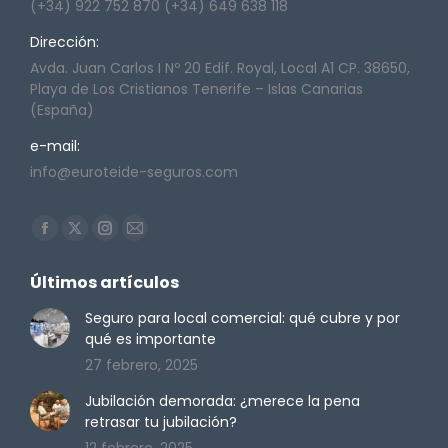
(+34) 922 752 870 (+34) 649 638 118
Dirección:
Avda. Juan Carlos I Nº 20 Edif. Royal, Local A1 CP. 38650,
Playa de Los Cristianos Tenerife – Islas Canarias
(España)
e-mail:
info@euroteide-seguros.com
Encuéntranos en:
Facebook
X
Instagram
Mail
page
page
page
page
Últimos artículos
opens
opens
opens
opens
in
in
in
in
Seguro para local comercial: qué cubre y por
qué es importante
new
new
new
new
27 febrero, 2025
window
window
window
window
Jubilación demorada: ¿merece la pena
retrasar tu jubilación?