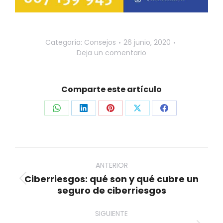
Categoría:
Consejos
26 junio, 2020
Deja un comentario
Comparte este artículo
Share
Share
Share
Share
Share
on
on
on
on
on
WhatsApp
LinkedIn
Pinterest
X
Facebook
Navegación
entre
ANTERIOR
Ciberriesgos: qué son y qué cubre un
publicaciones
Publicación
seguro de ciberriesgos
anterior:
SIGUIENTE