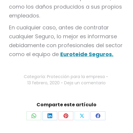
como los daños producidos a sus propios
empleados.
En cualquier caso, antes de contratar
cualquier Seguro, lo mejor es informarse
debidamente con profesionales del sector
como el equipo de
Euroteide Seguros.
Categoría:
Protección para la empresa
13 febrero, 2020
Deja un comentario
Comparte este artículo
Share
Share
Share
Share
Share
on
on
on
on
on