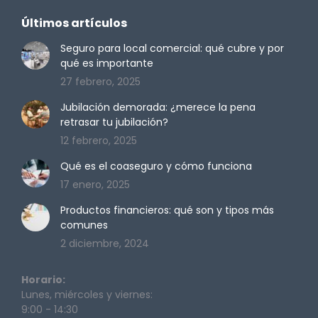
page
page
page
page
Últimos artículos
opens
opens
opens
opens
in
in
in
in
Seguro para local comercial: qué cubre y por
qué es importante
new
new
new
new
27 febrero, 2025
window
window
window
window
Jubilación demorada: ¿merece la pena
retrasar tu jubilación?
12 febrero, 2025
Qué es el coaseguro y cómo funciona
17 enero, 2025
Productos financieros: qué son y tipos más
comunes
2 diciembre, 2024
Horario:
Lunes, miércoles y viernes:
9:00 - 14:30