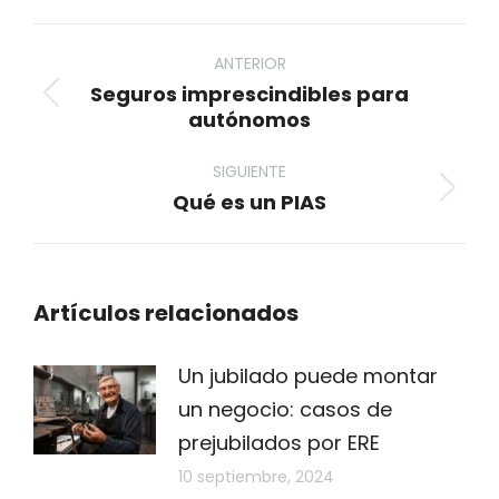
WhatsApp
LinkedIn
Pinterest
X
Facebook
Navegación
entre
ANTERIOR
Seguros imprescindibles para
publicaciones
Publicación
autónomos
anterior:
SIGUIENTE
Qué es un PIAS
Publicación
siguiente:
Artículos relacionados
Un jubilado puede montar
un negocio: casos de
prejubilados por ERE
10 septiembre, 2024