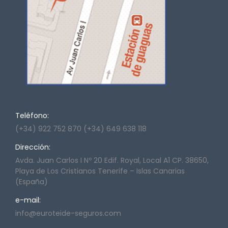
Teléfono:
(+34) 922 752 870 (+34) 649 638 118
Dirección:
Avda. Juan Carlos I Nº 20 Edif. Royal, Local A1 CP. 38650,
Playa de Los Cristianos Tenerife – Islas Canarias
(España)
e-mail:
info@euroteide-seguros.com