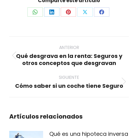
Comparte este artículo
Share
Share
Share
Share
Share
on
on
on
on
on
WhatsApp
LinkedIn
Pinterest
X
Facebook
Navegación
entre
ANTERIOR
Qué desgrava en la renta: Seguros y
publicaciones
Publicación
otros conceptos que desgravan
anterior:
SIGUIENTE
Cómo saber si un coche tiene Seguro
Publicación
siguiente:
Artículos relacionados
Qué es una hipoteca inversa