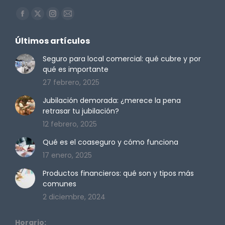
Encuéntranos en:
Facebook
X
Instagram
Mail
page
page
page
page
Últimos artículos
opens
opens
opens
opens
in
in
in
in
Seguro para local comercial: qué cubre y por
qué es importante
new
new
new
new
27 febrero, 2025
window
window
window
window
Jubilación demorada: ¿merece la pena
retrasar tu jubilación?
12 febrero, 2025
Qué es el coaseguro y cómo funciona
17 enero, 2025
Productos financieros: qué son y tipos más
comunes
2 diciembre, 2024
Horario: