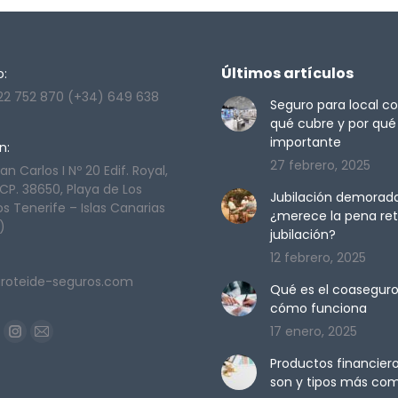
Últimos artículos
o:
22 752 870 (+34) 649 638
Seguro para local co
qué cubre y por qué
importante
n:
27 febrero, 2025
n Carlos I Nº 20 Edif. Royal,
 CP. 38650, Playa de Los
Jubilación demorada
os Tenerife – Islas Canarias
¿merece la pena ret
)
jubilación?
12 febrero, 2025
roteide-seguros.com
Qué es el coaseguro
cómo funciona
ranos en:
17 enero, 2025
ook
Instagram
Mail
Productos financiero
age
page
page
son y tipos más co
pens
opens
opens