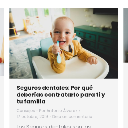
Seguros dentales: Por qué
deberías contratarlo para ti y
tu familia
Consejos
Por
Antonio Álvarez
17 octubre, 2019
Deja un comentario
Los Seguros dentales son las