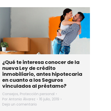
¿Qué te interesa conocer de la
nueva Ley de crédito
inmobiliario, antes hipotecaria
en cuanto a los Seguros
vinculados al préstamo?
Consejos
,
Protección personal
Por
Antonio Álvarez
16 julio, 2019
Deja un comentario