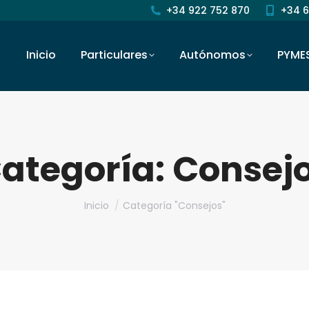
+34 922 752 870
+34 6
Inicio
Particulares
Autónomos
PYME
ategoría:
Consej
Estás aquí:
Inicio
Categoría "Consejos"