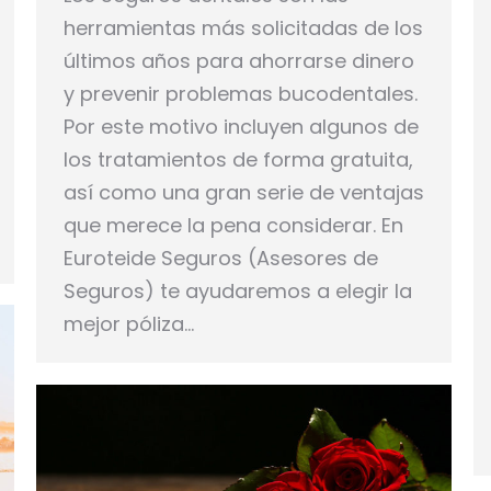
herramientas más solicitadas de los
últimos años para ahorrarse dinero
y prevenir problemas bucodentales.
Por este motivo incluyen algunos de
los tratamientos de forma gratuita,
así como una gran serie de ventajas
que merece la pena considerar. En
Euroteide Seguros (Asesores de
Seguros) te ayudaremos a elegir la
mejor póliza…