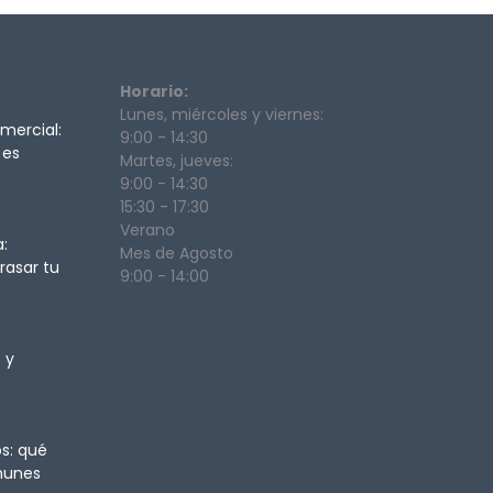
Horario:
Lunes, miércoles y viernes:
mercial:
9:00 - 14:30
 es
Martes, jueves:
9:00 - 14:30
15:30 - 17:30
Verano
:
Mes de Agosto
rasar tu
9:00 - 14:00
 y
s: qué
munes