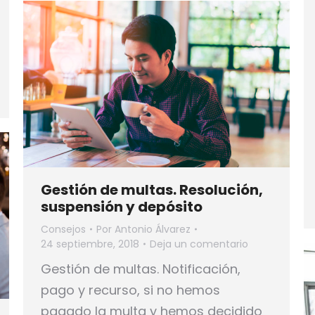
Gestión de multas. Resolución,
suspensión y depósito
Consejos
Por
Antonio Álvarez
24 septiembre, 2018
Deja un comentario
Gestión de multas. Notificación,
pago y recurso, si no hemos
pagado la multa y hemos decidido